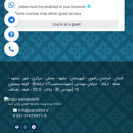
Remember username
Log in
Forgotten your username or password?
Cookies must be enabled in your browser
Some courses may allow guest access
Log in as a guest
ان : خراسان رضوی - شهرستان : مشهد - بخش : مرکزی - شهر : مشهد
محله : ارشاد - خیابان مهندس [شهیددستغیب37-ارشاد8] - کوچه بیستون
10 [مهندس 8] - پلاک : 50.0 - طبقه : همکف