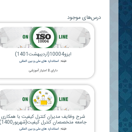
طبقه‌های درسی:
شروع
1
قبلی
«
ایزو17025 با همکاری جامعه-آفلاین(دی1400)