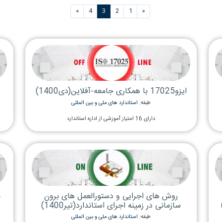
4
3
2
(current)
ادامه
»
شرح وظایف مدیران 