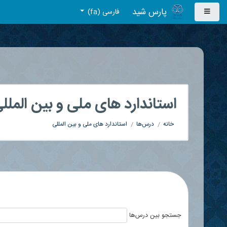
صلی
پارس شید
فارسی ‎(fa)‎
لی و بین المللی
ی و بین المللی